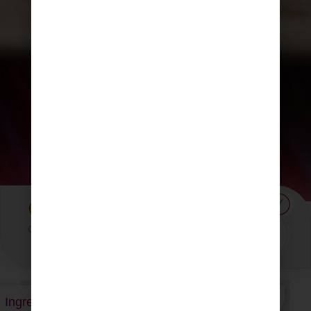
40
Criolla
Media
5 Porciones
Minutos
Ingredientes