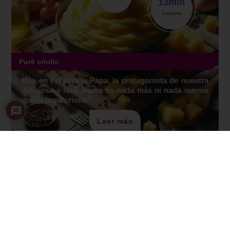
13
min
Lectura
Puré criollo
Hoy en Prepara la Papa, la protagonista de nuestra
deliciosa y fácil receta es nada más ni nada menos
que la papa criolla.
Leer más
Publicación Blog
1
min
Lectura