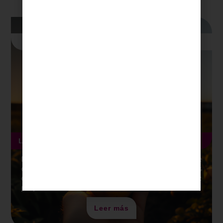
Publicaciones
de Blog
Publicación Blog
10
min
Lectura
La papa criolla se sube al podio mundial
En el escenario mundial de la gastronomía, donde
cada país busca destacar con sus tesoros
culinarios, la papa criolla colombiana brilla con luz
propia
Leer más