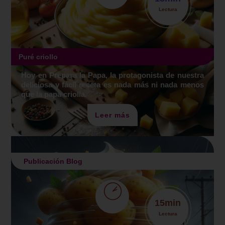
Lectura
Puré criollo
Hoy en Prepara la Papa, la protagonista de nuestra
deliciosa y fácil receta es nada más ni nada menos
que la papa criolla.
Leer más
Publicación Blog
15
min
Lectura