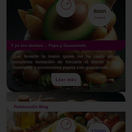
8
min
Lectura
Y yo los declaro… Papa y Guacamole
Que levante la mano quien no ha caído en la
suculenta tentación de hincarle el diente a una
humeante y provocativa papita con guacamole.
Leer más
Publicación Blog
13
min