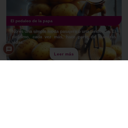
El pedaleo de la papa
No es una simple moda pasajera o una tendencia. El
ciclismo, cada vez más, hace parte de nuestras
2
vidas.
Leer más