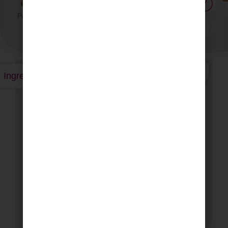
Pastusa
45
Fácil
4 Porciones
Minutos
Ingredientes
Gramos
Papa pastusa mediana o grande
300 gramos.
Carne de res 150 gramos.
Ají 30 gramos.
Cebolla 40 gramos.
Ajo 20 gramos.
Soya 100 ml.
Tazas