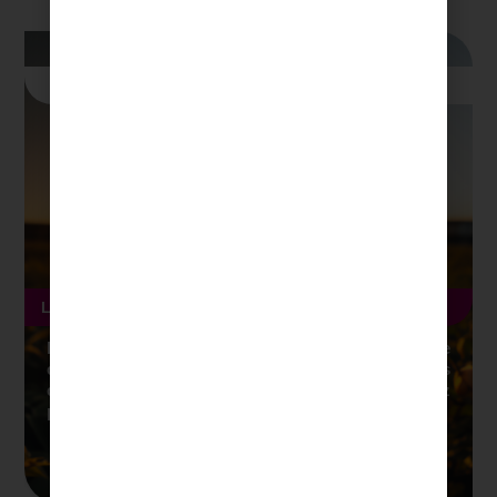
Publicaciones
de Blog
Publicación Blog
10
min
Lectura
La papa criolla se sube al podio mundial
En el escenario mundial de la gastronomía, donde
cada país busca destacar con sus tesoros
culinarios, la papa criolla colombiana brilla con luz
propia
Leer más