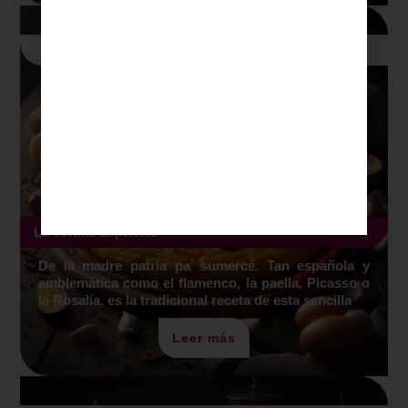
Publicación Blog
8
min
Lectura
La Tortilla Española
De la madre patria pa’ sumercé. Tan española y
emblemática como el flamenco, la paella, Picasso o
la Rosalía, es la tradicional receta de esta sencilla
Leer más