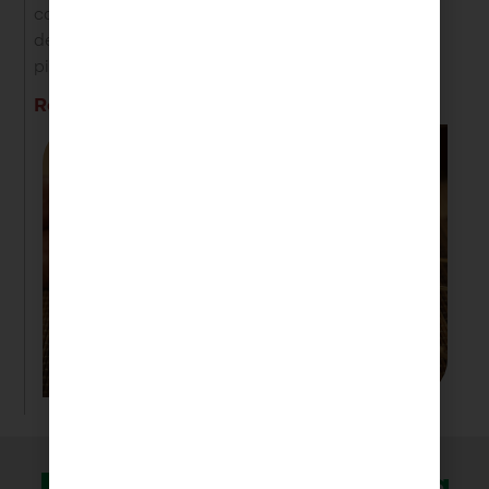
campesino en cubos. Servir con una salsa a base
de yogurt, mostaza y miel. Decorar con perejil
picado finamente.
Resultado:
Recomendados
del día