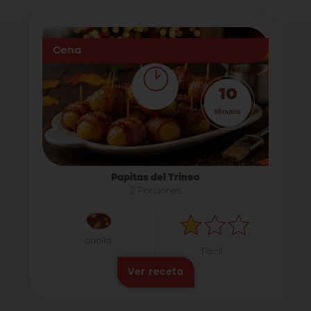
Cena
10
Minutos
Papitas del Trineo
2 Porciones
criolla
Fácil
Ver receta