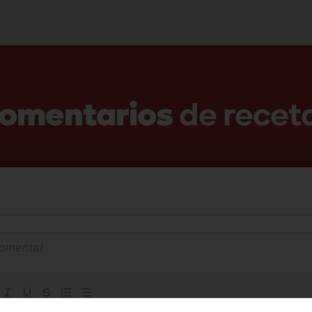
omentarios
de recet