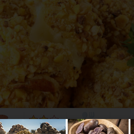
stusa
50
Media
4 Porciones