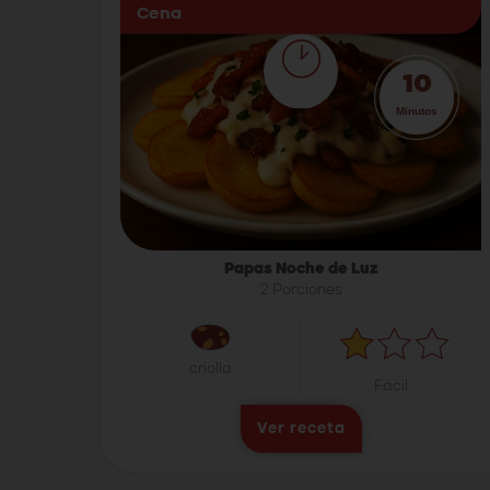
Cena
10
Minutos
Papas Noche de Luz
2 Porciones
criolla
Fácil
Ver receta