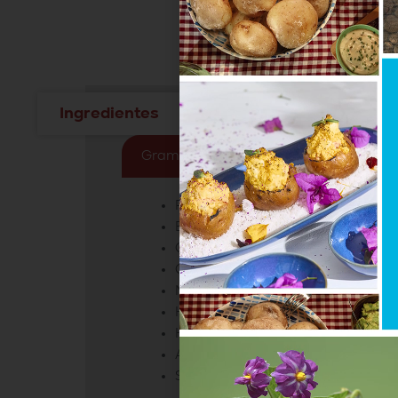
Ingredientes
Gramos
Tazas
Papa pastusa 300 gramos.
Berenjena 200 gramos.
Queso costeño 150 gramos.
Queso parmesano 50 gramos.
Maíz tostado 60 gramos.
Huevo 1.
Harina 20 gramos.
Aceite de oliva.
Sal.