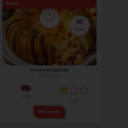
Cena
10
Minutos
Corona de Sabores
2 Porciones
criolla
Fácil
Ver receta