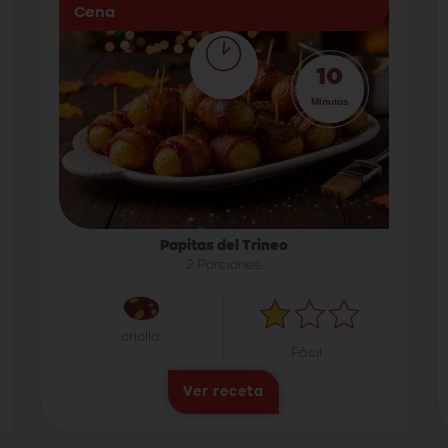
Cena
10
Minutos
Papitas del Trineo
2 Porciones
criolla
Fácil
Ver receta