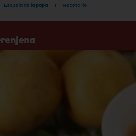
Escuela de la papa
Recetario
erenjena