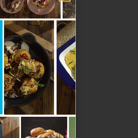
s
Y BERENJENA
nte lavada junto con la
r 40 minutos a 200 grados
 la berenjena, hacer puré,
nte rallado, hacer esferas
go pasar por el huevo y
maíz triturado y hornear 5