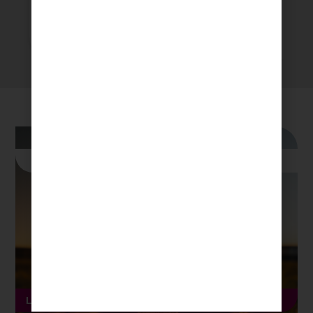
criolla
Fácil
Ver receta
Publicaciones
de Blog
Publicación Blog
10
min
Lectura
La papa criolla se sube al podio mundial