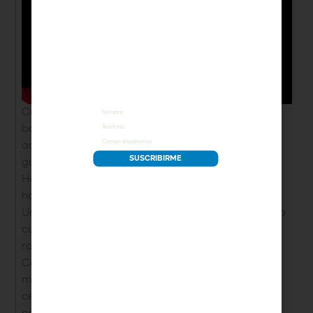
¡ÚNETE A LA ESCUELA
DE LA PAPA!
Regístrate sin costo, participa en
nuestras clases, además recibe
recetas, tips y preparaciones.
Corta las papas por la mitad y colócalas en una
bandeja para horno. Rocíalas con un poco de
aceite de oliva y sazona con sal y pimienta al
SUSCRIBIRME
gusto.
Hornea a 200°C (392°F) durante 20-25 minutos, o
hasta que estén doradas y crujientes.
Una vez listas, retira las papas del horno y, con una
cuchara, extrae la pulpa con cuidado para no
romper la cáscara. Reserva las cáscaras.
Con la pulpa, prepara un puré añadiendo
mantequilla, crema de leche, jamón en trozos y
cebollín picado. Mezcla bien hasta que quede