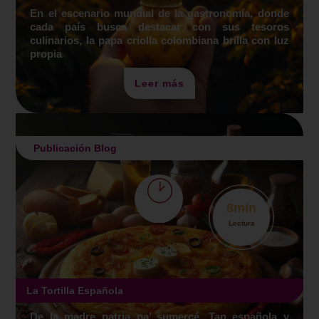
En el escenario mundial de la gastronomía, donde
cada país busca destacar con sus tesoros
culinarios, la papa criolla colombiana brilla con luz
propia
Leer más
Publicación Blog
8
min
Lectura
La Tortilla Española
De la madre patria pa’ sumercé. Tan española y