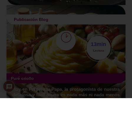
Publicación Blog
13
min
Lectura
Puré criollo
Hoy en Prepara la Papa, la protagonista de nuestra
deliciosa y fácil receta es nada más ni nada menos
que la papa criolla.
Leer más