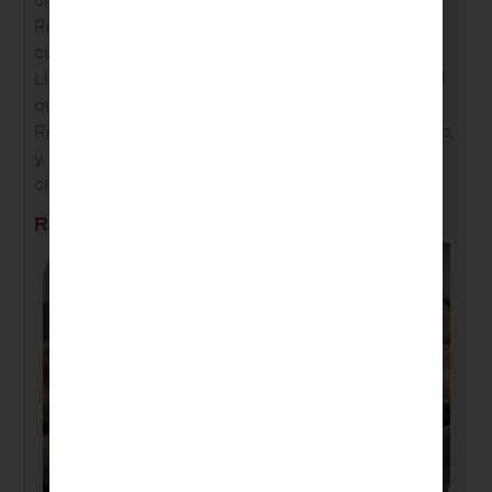
cremoso y suave.
Rellena las cáscaras de las papas con el puré, y
cubre cada una con queso cheddar rallado.
Lleva las papas nuevamente al horno hasta que el
queso se derrita y se dore ligeramente.
Retira del horno, decora con cebollín fresco picado,
y ¡listo! Has preparado unas deliciosas canoas
crujientes de papa pastusa.
Resultado: