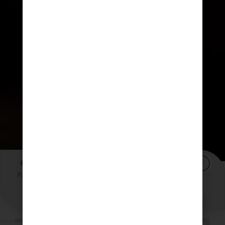
Pastusa
45
Media
4 Porciones
Minutos